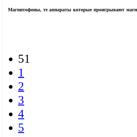
Магнитофоны, те аппараты которые проигрывают магнитн
51
1
2
3
4
5