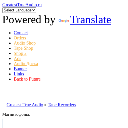
GreatestTrueAudio.ru
Powered by
Translate
Contact
Orders
Audio Shop
Tape Shop
Shop 2
Ads
Audio Доска
Banner
Links
Back to Future
Greatest True Audio
»
Tape Recorders
Mагнитофоны.