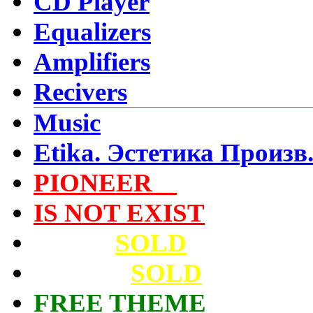
CD Player
Equalizers
Amplifiers
Recivers
Music
Etika. Эстетика Произв
PIONEER
Video
IS NOT EXIST
Архив
SOLD
Cassette
SOLD
FREE THEME